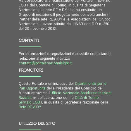
Ha collaborato alla realizzazione del Portale, il Servizio
LGBT del Comune di Torino, in qualità di Segreteria
Nazionale della rete RE.A.DY, che ha costituito un
Gruppo di redazione.Il progetto vede coinvolti anche i
Partner della rete RE.A.DY e le Associazioni del Gruppo
Nazionale di Lavoro istituito dall’UNAR con D.D n. 250
del 20 novembre 2012.
CONTATTI
Per informazioni e segnalazioni è possibile contattare la
redazione al seguente indirizzo
contatti@portalenazionalelgbt.it
PROMOTORI
Questo Portale è un’iniziativa del
Dipartimento per le
Pari Opportunità
della Presidenza del Consiglio dei
Ministri attraverso l’
Ufficio Nazionale Antidiscriminazioni
Razziali
, in collaborazione con la
Città di Torino
,
Servizio LGBT
, in qualità di Segreteria Nazionale della
Rete RE.A.DY
UTILIZZO DEL SITO