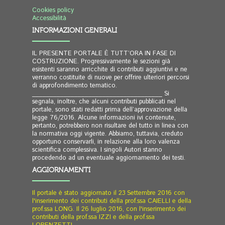
Cookies policy
Accessibilità
INFORMAZIONI GENERALI
IL PRESENTE PORTALE È TUTT’ORA IN FASE DI
COSTRUZIONE. Progressivamente le sezioni già
esistenti saranno arricchite di contributi aggiuntivi e ne
verranno costituite di nuove per offrire ulteriori percorsi
di approfondimento tematico.
_____________________________________ Si
segnala, inoltre, che alcuni contributi pubblicati nel
portale, sono stati redatti prima dell’approvazione della
legge 76/2016. Alcune informazioni ivi contenute,
pertanto, potrebbero non risultare del tutto in linea con
la normativa oggi vigente. Abbiamo, tuttavia, creduto
opportuno conservarli, in relazione alla loro valenza
scientifica complessiva. I singoli Autori stanno
procedendo ad un eventuale aggiornamento dei testi.
AGGIORNAMENTI
Il portale è stato aggiornato il 23 Settembre 2016 con
l'inserimento dei contributi della prof.ssa CAIELLI
e della
prof.ssa LONG. Il 26 luglio 2016, con l'inserimento dei
contributi della prof.ssa IZZI e della prof.ssa